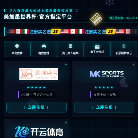
“/”应用程序中的服务器错误。
未能执行 URL。
说明:
执行当前 Web 请求期间，出现未经处理的异常。请检查堆栈跟踪信息，以了解有关
错误以及代码中导致错误的出处的详细信息。
异常详细信息:
System.Web.HttpException: 未能执行 URL。
源错误:
执行当前 Web 请求期间生成了未经处理的异常。可以使用下面的异常堆栈
跟踪信息确定有关异常原因和发生位置的信息。
堆栈跟踪:
[HttpException (0x80004005): 未能执行 URL。]

   System.Web.Hosting.ISAPIWorkerRequestInProcForIIS6.BeginExecuteUrl(Str
   System.Web.HttpResponse.BeginExecuteUrlForEntireResponse(String pathO
   System.Web.DefaultHttpHandler.BeginProcessRequest(HttpContext context,
   System.Web.CallHandlerExecutionStep.System.Web.HttpApplication.IExe
版本信息:
Microsoft .NET Framework 版本:4.0.30319; ASP.NET 版本:4.0.30319.1